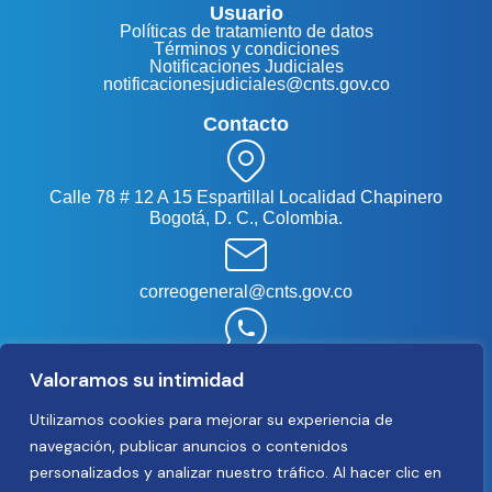
Usuario
Políticas de tratamiento de datos
Términos y condiciones
Notificaciones Judiciales
notificacionesjudiciales@cnts.gov.co
Contacto
Calle 78 # 12 A 15 Espartillal Localidad Chapinero
Bogotá, D. C., Colombia.
correogeneral@cnts.gov.co
(+57) 320 304 89 33
Valoramos su intimidad
Utilizamos cookies para mejorar su experiencia de
(+57) 320 304 80 20
navegación, publicar anuncios o contenidos
personalizados y analizar nuestro tráfico. Al hacer clic en