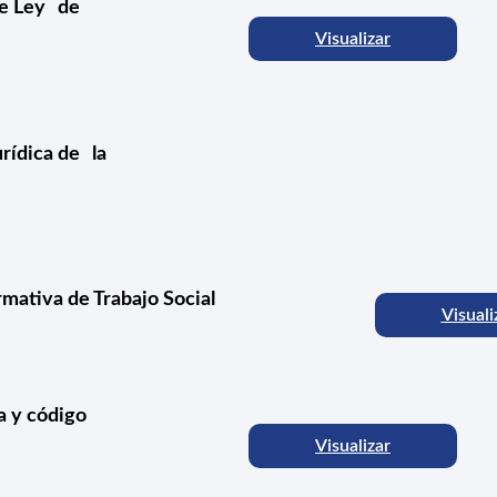
de Ley de
Visualizar
urídica de la
rmativa de Trabajo Social
Visuali
a y código
Visualizar